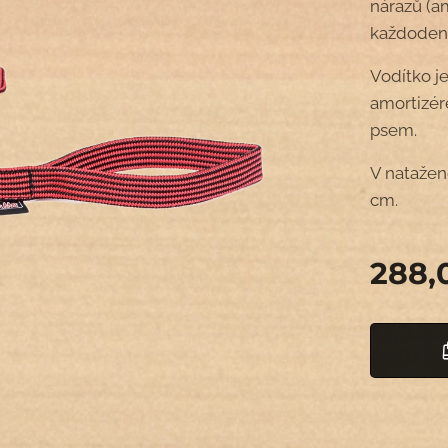
nárazů (am
každodenn
Vodítko j
amortizér
psem.
V natažen
cm.
288,