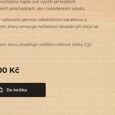
ortizéru) najde své využití při kratších
ích procházkách, ale i celodenním výletu.
e vybaveno pevnou odlehčenou karabinou a
em, který omezuje nežádoucí škubání při chůzi se
ém stavu dosahuje vodítko celkové délky 230
00
Kč
Do košíku