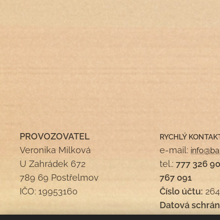
PROVOZOVATEL
RYCHLÝ KONTAK
Veronika Milková
e-mail:
info@ba
U Zahrádek 672
tel.:
777 326 9
789 69 Postřelmov
767 091
IČO: 19953160
Číslo účtu:
264
Datová schrán