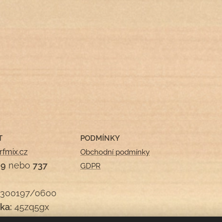
T
PODMÍNKY
rfmix.cz
Obchodní podmínky
09
nebo
737
GDPR
300197/0600
ka:
45zq5gx