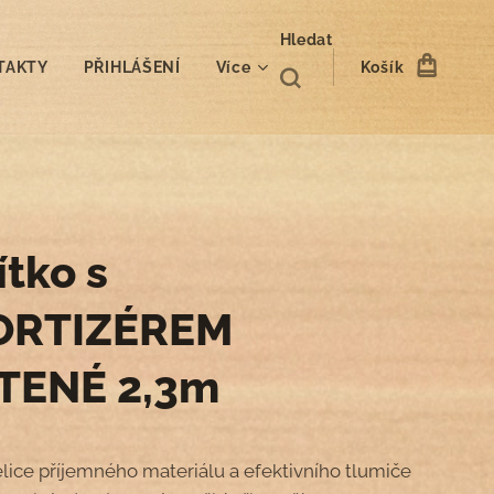
Hledat
TAKTY
PŘIHLÁŠENÍ
Více
Košík
ítko s
ORTIZÉREM
TENÉ 2,3m
elice příjemného materiálu a efektivního tlumiče