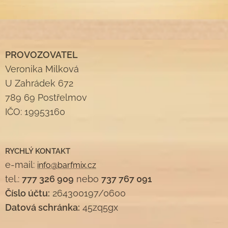
PROVOZOVATEL
Veronika Milková
U Zahrádek 672
789 69 Postřelmov
IČO: 19953160
RYCHLÝ KONTAKT
e-mail:
info@barfmix.cz
tel.:
777 326 909
nebo
737 767 091
Číslo účtu:
264300197/0600
Datová schránka:
45zq5gx