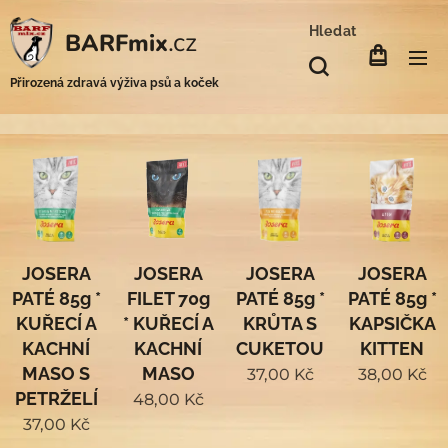
Hledat
.cz
BARFmix
Přirozená zdravá výživa psů a koček
JOSERA
JOSERA
JOSERA
JOSERA
PATÉ 85g *
FILET 70g
PATÉ 85g *
PATÉ 85g *
KUŘECÍ A
* KUŘECÍ A
KRŮTA S
KAPSIČKA
KACHNÍ
KACHNÍ
CUKETOU
KITTEN
MASO S
MASO
37,00
Kč
38,00
Kč
PETRŽELÍ
48,00
Kč
37,00
Kč