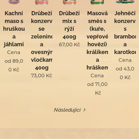
Kachní
Drůbeží
Drůbeží
Masová
Jehněčí
maso s
konzerva
mix s
směs s
konzerva
hruškou
se
rýží
(kuře,
s
a
zeleninou
400g
vepřové,
brambor
jáhlami
a
hovězí)
a
67,00
Kč
ovesnými
králíkem
karotkou
Cena
vločkami
a
Cena
od
89,0
400g
hráškem
od
43,0
0
Kč
73,00
Kč
Cena
0
Kč
od
71,00
Kč
Následující