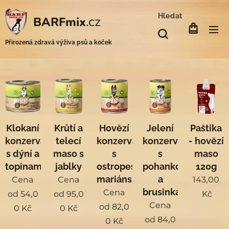
Hledat
.cz
BARFmix
Přirozená zdravá výživa psů a koček
Klokaní
Krůtí a
Hovězí
Jelení
Paštika
konzerva
telecí
konzerva
konzerva
- hovězí
s dýní a
maso s
s
s
maso
topinamburem
jablky
ostropestřcem
pohankou
120g
mariánským
a
Cena
Cena
143,00
brusinkami
Cena
od
54,0
od
95,0
Kč
Cena
od
82,0
0
Kč
0
Kč
od
84,0
0
Kč