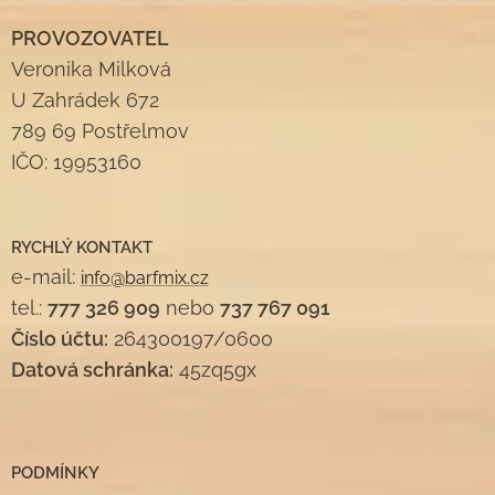
PROVOZOVATEL
Veronika Milková
U Zahrádek 672
789 69 Postřelmov
IČO: 19953160
RYCHLÝ KONTAKT
e-mail:
info@barfmix.cz
tel.:
777 326 909
nebo
737 767 091
Číslo účtu:
264300197/0600
Datová schránka:
45zq5gx
PODMÍNKY