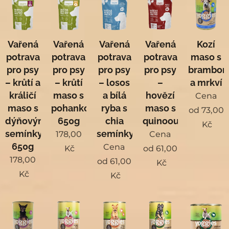
Vařená
Vařená
Vařená
Vařená
Kozí
potrava
potrava
potrava
potrava
maso s
pro psy
pro psy
pro psy
pro psy
brambor
– krůtí a
– krůtí
– losos
–
a mrkví
králičí
maso s
a bílá
hovězí
Cena
maso s
pohankou
ryba s
maso s
od
73,00
dýňovými
650g
chia
quinoou
Kč
semínky
semínky
178,00
Cena
650g
Cena
Kč
od
61,00
178,00
od
61,00
Kč
Kč
Kč