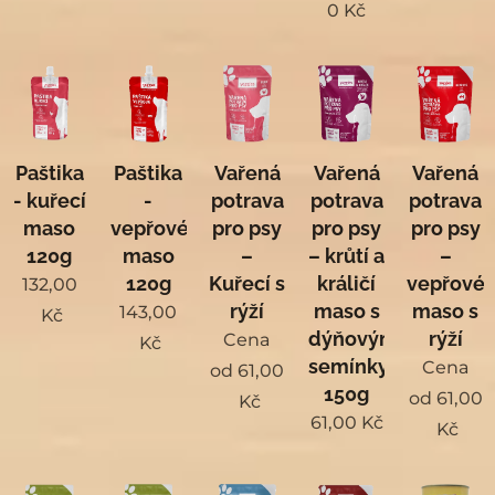
0
Kč
Paštika
Paštika
Vařená
Vařená
Vařená
- kuřecí
-
potrava
potrava
potrava
maso
vepřové
pro psy
pro psy
pro psy
120g
maso
–
– krůtí a
–
120g
Kuřecí s
králičí
vepřové
132,00
rýží
maso s
maso s
143,00
Kč
dýňovými
rýží
Cena
Kč
semínky
Cena
od
61,00
150g
od
61,00
Kč
61,00
Kč
Kč