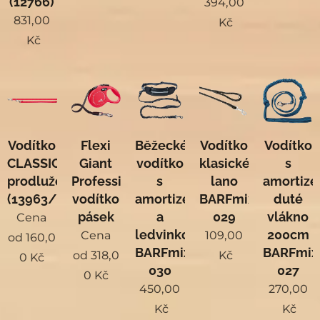
(12766)
394,00
831,00
Kč
Kč
Vodítko
Flexi
Běžecké
Vodítko
Vodítko
CLASSIC
Giant
vodítko
klasické
s
prodlužovací
Professional
s
lano
amortiz
(13963/73)
vodítko
amortizérem
BARFmix.cz
duté
pásek
a
029
vlákno
Cena
ledvinkou
200cm
Cena
109,00
od
160,0
BARFmix.cz
BARFmix
od
318,0
Kč
0
Kč
030
027
0
Kč
450,00
270,00
Kč
Kč