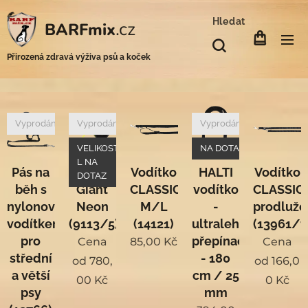
Hledat
.cz
BARFmix
Přirozená zdravá výživa psů a koček
Vyprodáno
Vyprodáno
Vyprodáno
VELIKOST
NA DOTAZ
L NA
Pás na
Flexi
Vodítko
HALTI
Vodítko
DOTAZ
běh s
Giant
CLASSIC
vodítko
CLASSIC
nylonovým
Neon
M/L
-
prodlužo
vodítkem
(9113/5)
(14121)
ultralehké
(13961/7
pro
přepínací
Cena
85,00
Kč
Cena
střední
- 180
od
780,
od
166,0
a větší
cm / 25
00
Kč
0
Kč
psy
mm