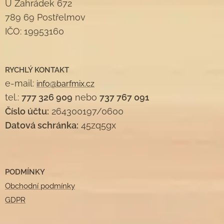
U Zahrádek 672
789 69 Postřelmov
IČO: 19953160
RYCHLÝ KONTAKT
e-mail:
info@barfmix.cz
tel.:
777 326 909
nebo
737 767 091
Číslo účtu:
264300197/0600
Datová schránka:
45zq5gx
PODMÍNKY
Obchodní podmínky
GDPR