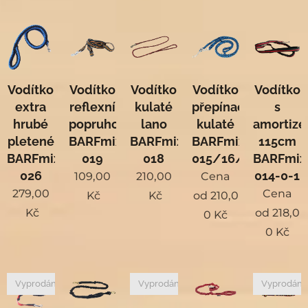
Vodítko
Vodítko
Vodítko
Vodítko
Vodítko
extra
reflexní
kulaté
přepínací
s
hrubé
popruhové
lano
kulaté
amortiz
pletené
BARFmix.cz
BARFmix.cz
BARFmix.cz
115cm
BARFmix.cz
019
018
015/16/17
BARFmix
026
014-0-1
109,00
210,00
Cena
279,00
Cena
Kč
Kč
od
210,0
Kč
od
218,0
0
Kč
0
Kč
Vyprodáno
Vyprodáno
Vyprodán