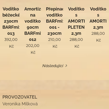
Vodítko
Amortizér
Přepínací
Vodítko
Vodítko
běžecké
na
vodítko
s
s
230cm
vodítko
BARFmix.cz
AMORTIZÉREM
AMORTI
BARFmix.cz
90cm
001 -
PLETENÉ
2,3m
013
BARFmix.cz
230cm
2,3m
288,00
012
392,00
210,00
288,00
Kč
202,00
Kč
Kč
Kč
Kč
Následující
PROVOZOVATEL
Veronika Milková