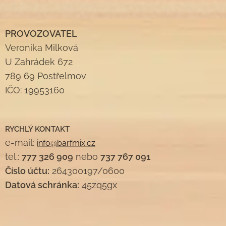
PROVOZOVATEL
Veronika Milková
U Zahrádek 672
789 69 Postřelmov
IČO: 19953160
RYCHLÝ KONTAKT
e-mail:
info@barfmix.cz
tel.:
777 326 909
nebo
737 767 091
Číslo účtu:
264300197/0600
Datová schránka:
45zq5gx