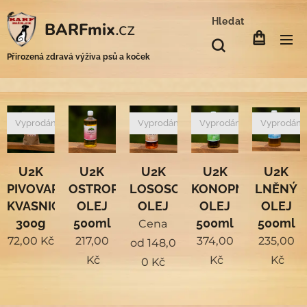
Hledat
.cz
BARFmix
Přirozená zdravá výživa psů a koček
Vyprodáno
Vyprodáno
Vyprodáno
Vyprodán
U2K
U2K
U2K
U2K
U2K
PIVOVARSKÉ
OSTROPESTŘECOVÝ
LOSOSOVÝ
KONOPNÝ
LNĚNÝ
KVASNICE
OLEJ
OLEJ
OLEJ
OLEJ
300g
500ml
500ml
500ml
Cena
72,00
Kč
217,00
374,00
235,00
od
148,0
Kč
Kč
Kč
0
Kč