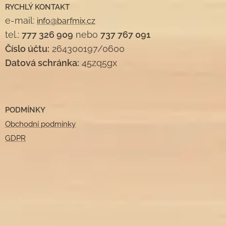
RYCHLÝ KONTAKT
e-mail:
info@barfmix.cz
tel.:
777 326 909
nebo
737 767 091
Číslo účtu:
264300197/0600
Datová schránka:
45zq5gx
PODMÍNKY
Obchodní podmínky
GDPR