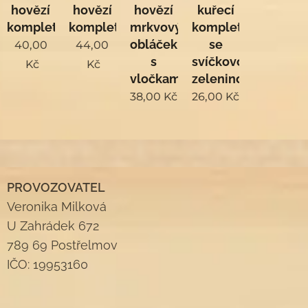
hovězí
hovězí
hovězí
kuřecí
komplet
komplet
mrkvový
komplet
obláček
se
40,00
44,00
s
svíčkovou
Kč
Kč
vločkami
zeleninou
38,00
Kč
26,00
Kč
PROVOZOVATEL
Veronika Milková
U Zahrádek 672
789 69 Postřelmov
IČO: 19953160