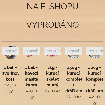
NA E-SHOPU
VYPRODÁNO
Vyprodáno
Vyprodáno
Vyprodáno
Vyprodáno
Vyprodán
1 bal. -
1 bal. -
1kg -
250g -
400g -
zvěřinové
hovězí
kuřecí
kuřecí
kuřecí
kosti
masitá
skelet
komplet
komplet
žebra
mletý
s
s
54,00
dršťkami
dršťkami
49,00
33,00
Kč
Kč
35,00
Kč
42,00
Kč
Kč