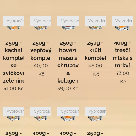
Vyprodáno
Vyprodáno
Vyprodáno
Vyprodáno
Vyprodán
250g -
250g -
250g -
250g -
400g -
kachní
vepřový
hovězí
krůtí
tresčí
komplet
komplet
maso s
komplet
mlska s
se
chrupavkou
mrkví
40,00
48,00
svíčkovou
a
43,00
Kč
Kč
zeleninou
kolagenem
Kč
41,00
Kč
39,00
Kč
Vyprodáno
Vyprodáno
Vyprodáno
Vyprodáno
250g -
400g -
400g -
250g -